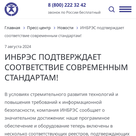
8 (800) 222 32 42
звонок по России бесплатный
Главная
Пресс-центр
Новости
ИНБРЭС подтверждает
Назад
Назад
Назад
Назад
Назад
Назад
соответствие современным стандартам!
Отрасли
Решения
Оборудование и ПО
Услуги
Пресс-центр
О компании
7 августа 2024
Передача электроэнергии
Промышленная автоматизация
ПТК «ИНБРЭС»
Генподрядные услуги
Новости
История
ИНБРЭС ПОДТВЕРЖДАЕТ
СООТВЕТСТВИЕ СОВРЕМЕННЫМ
Распределение электроэнергии
Цифровая трансформация
Программное обеспечение
Комплексная поставка оборудования
Статьи
Отзывы
СТАНДАРТАМ!
Независимые энергокомпании
Автоматизация энергообъектов
Контроллеры
Цифровое проектирование ПС и электрических сетей
Видео
Заказчики
Нефтегазовый сектор
Релейная защита и автоматика
Шкафы АСУ ТП/ССПИ/ТМ
Проектные работы
Лицензии и сертификаты
В условиях стремительного развития технологий и
повышения требований к информационной
Промышленные предприятия
Автоматизированные сбор и анализ информации об
Типовые шкафы АСУ ТП ПАО «Россети»
Пуско-наладочные работы
Вакансии
безопасности, компания ИНБРЭС сообщает о
аварийных событиях
значительном достижении: наше программное
Инфраструктура и ЖКХ
Многофункциональные устройства защиты и
Подготовка персонала АСУ ТП и РЗА
Контакты
обеспечение и оборудование теперь включены в
Технический и коммерческий учет
управления
Генерация электроэнергии
несколько соответствующих реестров, подтверждающих