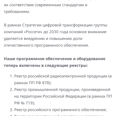
Повышение надежности электроснабжения
Шкафы РЗА 110-220 кВ
их соответствие современным стандартам и
требованиям.
Устройства релейной защиты и автоматики
присоединений 6-35кВ
В рамках Стратегии цифровой трансформации группы
компаний «Россети» до 2030 года основное внимание
Сбор и анализ информации об аварийных событиях
уделяется внедрению и повышению доли
Оборудование компенсации емкостных токов
отечественного программного обеспечения.
Определение поврежденного фидера
Наше программное обеспечение и оборудование
теперь включены в следующие реестры:
БАВР
Реестр российской радиоэлектронной продукции (в
Промышленная автоматизация
рамках ПП РФ 878);
Реестр промышленной продукции, произведенной
на территории Российской Федерации (в рамках ПП
РФ № 719);
Реестр российского программного обеспечения;