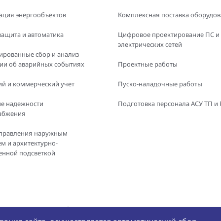
ация энергообъектов
Комплексная поставка оборудо
защита и автоматика
Цифровое проектирование ПС и
электрических сетей
ированные сбор и анализ
и об аварийных событиях
Проектные работы
й и коммерческий учет
Пуско-наладочные работы
е надежности
Подготовка персонала АСУ ТП и
абжения
правления наружным
м и архитектурно-
енной подсветкой
е и использование любых
Политика конфиде
БРЭС» не допускается