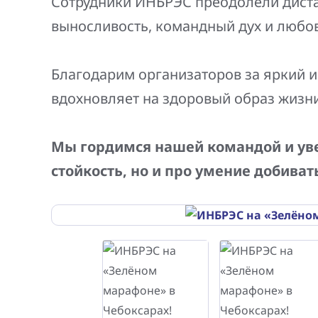
Сотрудники ИНБРЭС преодолели дистан
Генерация электроэнергии
выносливость, командный дух и любов
Повышение надежности
Шкафы РЗА 110-220 кВ
электроснабжения
Устройства релейной защиты и автоматики
Благодарим организаторов за яркий и
присоединений 6-35кВ
вдохновляет на здоровый образ жизни
Сбор и анализ информации об аварийных
событиях
Мы гордимся нашей командой и увер
Оборудование компенсации емкостных
стойкость, но и про умение добиват
токов
Определение поврежденного фидера
БАВР
Промышленная автоматизация