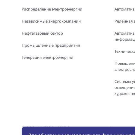
Распределение электроэнергии
Автоматиз
Независимые энергокомпании
Релейная 
Нефтегазовый сектор
Автоматиз
информаци
Промышленные предприятия
Технически
Генерация электроэнергии
Повышени
электросн
Системы у
освещение
художеств
© ООО «ИНБРЭС», 2025. Все права защищены. Копировани
материалов с сайта без письменного разрешения ООО «ИН