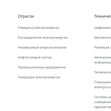
Отрасли
Техниче
Передача электроэнергии
Цифровая
Распределение электроэнергии
Автоматиз
Независимые энергокомпании
Релейная 
Нефтегазовый сектор
Автоматиз
информаци
Промышленные предприятия
Технически
Генерация электроэнергии
Повышени
электросн
Системы у
освещение
художеств