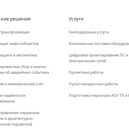
ские решения
Услуги
 трансформация
Генподрядные услуги
ация энергообъектов
Комплексная поставка оборудо
защита и автоматика
Цифровое проектирование ПС и
электрических сетей
ированные сбор и анализ
и об аварийных событиях
Проектные работы
й и коммерческий учет
Пуско-наладочные работы
е надежности
Подготовка персонала АСУ ТП и
абжения
правления наружным
м и архитектурно-
енной подсветкой