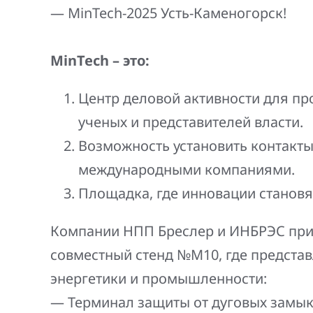
Генерация электроэнергии
— MinTech-2025 Усть-Каменогорск!
Повышение надежности
Шкафы РЗА 110-220 кВ
электроснабжения
Устройства релейной защиты и автоматики
MinTech – это:
присоединений 6-35кВ
Центр деловой активности для п
Сбор и анализ информации об аварийных
ученых и представителей власти.
событиях
Возможность установить контакт
Оборудование компенсации емкостных
международными компаниями.
токов
Площадка, где инновации становя
Определение поврежденного фидера
Компании НПП Бреслер и ИНБРЭС приг
БАВР
совместный стенд №М10, где предста
Промышленная автоматизация
энергетики и промышленности:
Терминал защиты от дуговых замык