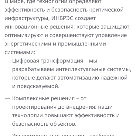
В мире, где технологии определяют
эффективность и безопасность критической
Устройства релейной защиты и автоматики присоединений
инфраструктуры, ИНБРЭС создает
Сбор и анализ информации об аварийных событиях
инновационные решения, которые защищают,
оптимизируют и совершенствуют управление
Оборудование компенсации емкостных токов
энергетическими и промышленными
Определение поврежденного фидера
системами:
Цифровая трансформация – мы
БАВР
разрабатываем интеллектуальные системы,
Промышленная автоматизация
которые делают автоматизацию надежной
и предсказуемой.
Комплексные решения – от
проектирования до внедрения: наши
технологии повышают эффективность и
безопасность объектов.
Экспертность и инновации – глубокие