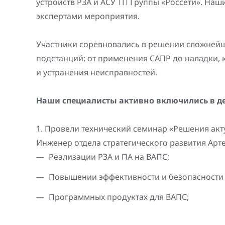
устройств РЗА и АСУ ТП Группы «Россети». Наш
Генерация электроэнергии
экспертами мероприятия.
Повышение надежности
Шкафы РЗА 110-220 кВ
электроснабжения
Устройства релейной защиты и автоматики
Участники соревновались в решении сложней
присоединений 6-35кВ
подстанций: от применения САПР до наладки,
и устранения неисправностей.
Сбор и анализ информации об аварийных
событиях
Наши специалисты активно включились в д
Оборудование компенсации емкостных
токов
1. Провели технический семинар «Решения акт
Инженер отдела стратегического развития Арте
Определение поврежденного фидера
Реализации РЗА и ПА на ВАПС;
БАВР
Повышении эффективности и безопасности 
Промышленная автоматизация
Программных продуктах для ВАПС;