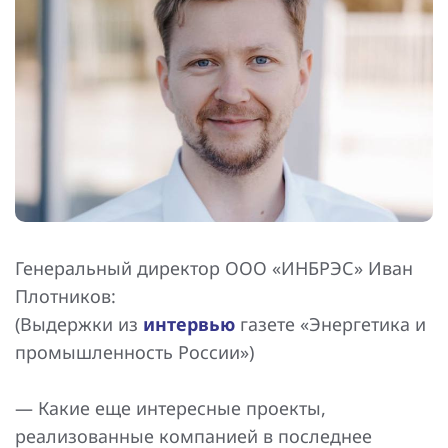
Повышение надежности электроснабжения
Шкафы РЗА 110-220 кВ
Устройства релейной защиты и автоматики
присоединений 6-35кВ
Сбор и анализ информации об аварийных событиях
Оборудование компенсации емкостных токов
Определение поврежденного фидера
БАВР
Генеральный директор ООО «ИНБРЭС» Иван
Плотников:
Промышленная автоматизация
(Выдержки из
интервью
газете «Энергетика и
промышленность России»)
— Какие еще интересные проекты,
реализованные компанией в последнее