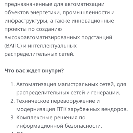
предназначенные для автоматизации
Повышение надежности электроснабжения
Шкафы РЗА 110-220 кВ
объектов энергетики, промышленности и
Устройства релейной защиты и автоматики
инфраструктуры, а также инновационные
присоединений 6-35кВ
проекты по созданию
высокоавтоматизированных подстанций
Сбор и анализ информации об аварийных событиях
(ВАПС) и интеллектуальных
Оборудование компенсации емкостных токов
распределительных сетей.
Определение поврежденного фидера
Что вас ждет внутри?
БАВР
Автоматизация магистральных сетей, для
Промышленная автоматизация
распределительных сетей и генерации.
Техническое перевооружение и
модернизация ПТК зарубежных вендоров.
Комплексные решения по
информационной безопасности.