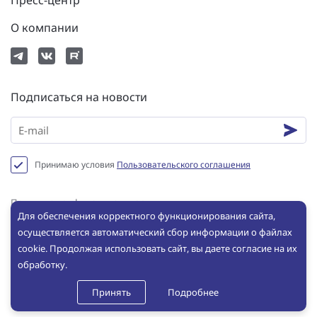
Пресс-центр
О компании
Подписаться на новости
Принимаю условия
Пользовательского соглашения
Политика конфиденциальности
Для обеспечения корректного функционирования сайта,
Пользовательское соглашение
осуществляется автоматический сбор информации о файлах
Сookie
cookie. Продолжая использовать сайт, вы даете согласие на их
обработку.
© ООО «ИНБРЭС», 2025. Все права защищены. Копирование и
использование любых материалов с сайта без письменного
Принять
Подробнее
разрешения ООО «ИНБРЭС» не допускается