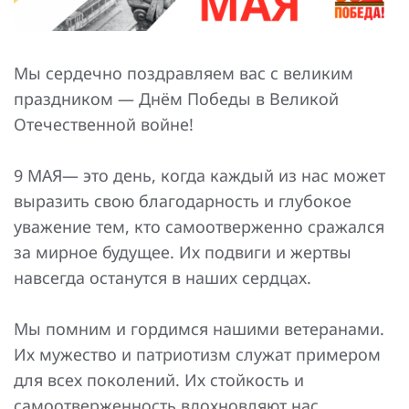
Повышение надежности электроснабжения
Шкафы РЗА 110-220 кВ
Устройства релейной защиты и автоматики
Мы сердечно поздравляем вас с великим
присоединений 6-35кВ
праздником — Днём Победы в Великой
Сбор и анализ информации об аварийных событиях
Отечественной войне!
Оборудование компенсации емкостных токов
9 МАЯ— это день, когда каждый из нас может
Определение поврежденного фидера
выразить свою благодарность и глубокое
уважение тем, кто самоотверженно сражался
БАВР
за мирное будущее. Их подвиги и жертвы
Промышленная автоматизация
навсегда останутся в наших сердцах.
Мы помним и гордимся нашими ветеранами.
Их мужество и патриотизм служат примером
для всех поколений. Их стойкость и
самоотверженность вдохновляют нас